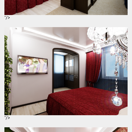
"/>
"/>